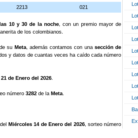
Lo
2213
021
Lo
las 10 y 30 de la noche
, con un premio mayor de
Lo
llanerita de los colombianos.
Lo
 de su
Meta
, además contamos con una
sección de
Lo
os y datos de cuantas veces ha caído cada número
Lo
Lo
 21 de Enero del 2026
.
Lo
teo número
3282
de la
Meta
.
Lo
Ba
Ex
 del
Miércoles 14 de Enero del 2026
, sorteo número