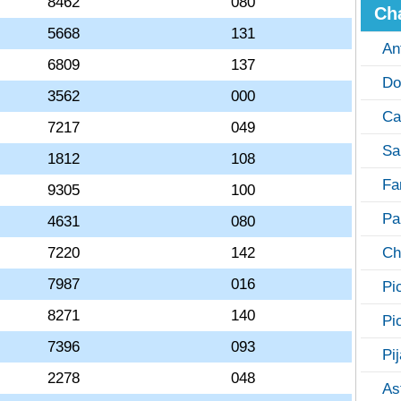
8462
080
Ch
5668
131
An
6809
137
Do
3562
000
Ca
7217
049
Sa
1812
108
Fa
9305
100
Pa
4631
080
7220
142
Ch
7987
016
Pi
8271
140
Pi
7396
093
Pi
2278
048
As