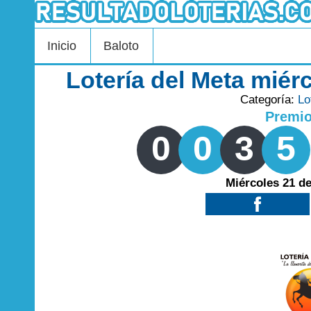
Inicio
Baloto
Lotería del Meta miér
Categoría:
Lo
Premi
0
0
3
5
Miércoles 21 d