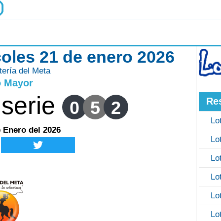
coles 21 de enero 2026
tería del Meta
o Mayor
serie
Re
0
5
2
Lo
e Enero del 2026
Lo
Lo
Lo
Lo
Lo