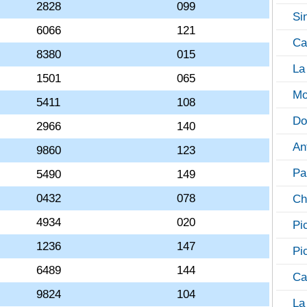
2828
099
Si
6066
121
Ca
8380
015
La
1501
065
Mo
5411
108
Do
2966
140
An
9860
123
Pa
5490
149
0432
078
Ch
4934
020
Pi
1236
147
Pi
6489
144
Ca
9824
104
La