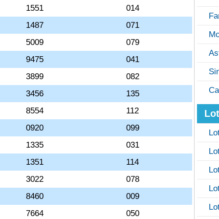
1551
014
Fa
1487
071
Mo
5009
079
As
9475
041
Si
3899
082
Ca
3456
135
8554
112
Lot
0920
099
Lo
1335
031
Lo
1351
114
Lo
3022
078
Lo
8460
009
Lo
7664
050