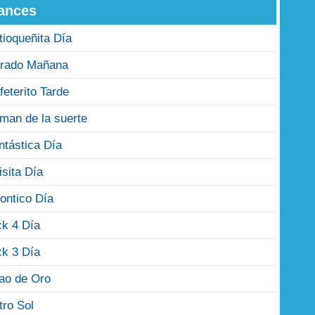
ances
tioqueñita Día
rado Mañana
feterito Tarde
man de la suerte
ntástica Día
isita Día
ontico Día
ck 4 Día
ck 3 Día
jao de Oro
tro Sol