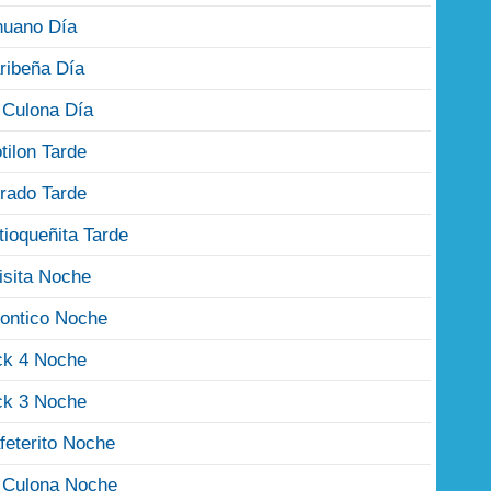
nuano Día
ribeña Día
 Culona Día
tilon Tarde
rado Tarde
tioqueñita Tarde
isita Noche
ontico Noche
ck 4 Noche
ck 3 Noche
feterito Noche
 Culona Noche