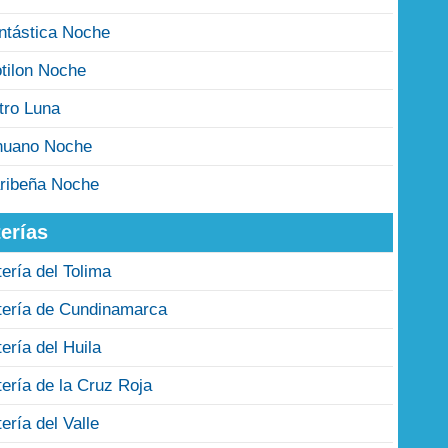
ntástica Noche
tilon Noche
tro Luna
nuano Noche
ribeña Noche
erías
tería del Tolima
tería de Cundinamarca
tería del Huila
tería de la Cruz Roja
tería del Valle