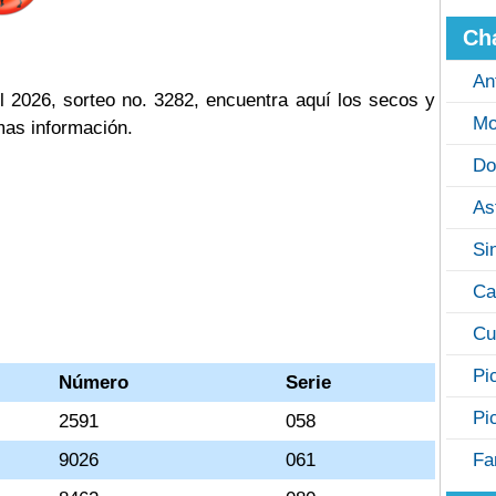
Ch
An
 2026, sorteo no. 3282, encuentra aquí los secos y
Mo
mas información.
Do
As
Si
Ca
Cu
Pi
Número
Serie
Pi
2591
058
9026
061
Fa