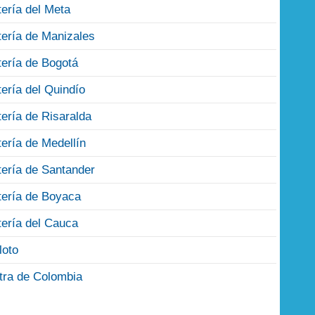
tería del Meta
tería de Manizales
tería de Bogotá
tería del Quindío
tería de Risaralda
tería de Medellín
tería de Santander
tería de Boyaca
tería del Cauca
loto
tra de Colombia