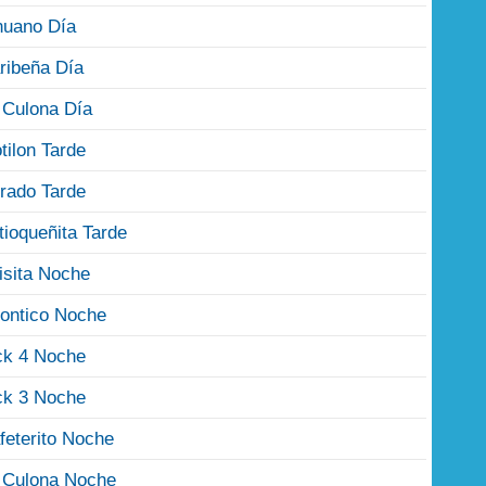
nuano Día
ribeña Día
 Culona Día
tilon Tarde
rado Tarde
tioqueñita Tarde
isita Noche
ontico Noche
ck 4 Noche
ck 3 Noche
feterito Noche
 Culona Noche