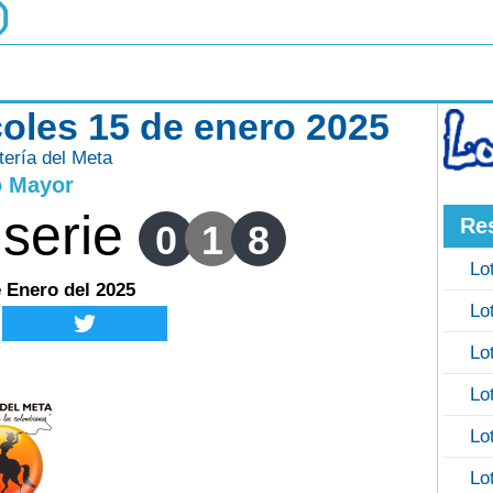
coles 15 de enero 2025
tería del Meta
o Mayor
serie
Re
0
1
8
Lo
e Enero del 2025
Lo
Lo
Lo
Lo
Lo