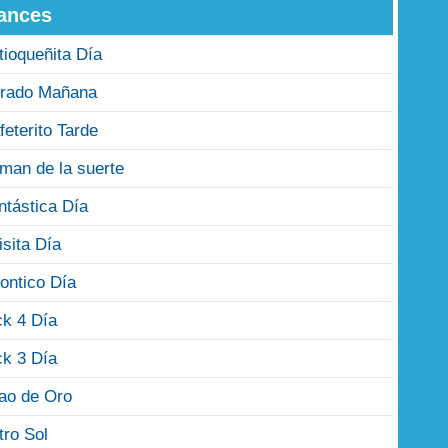
ances
tioqueñita Día
rado Mañana
feterito Tarde
man de la suerte
ntástica Día
isita Día
ontico Día
ck 4 Día
ck 3 Día
jao de Oro
tro Sol