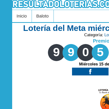
Inicio
Baloto
Lotería del Meta miér
Categoría:
Lo
Premi
9
9
0
5
Miércoles 15 d