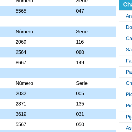
Número
Serie
Ch
5565
047
An
Do
Número
Serie
Ca
2069
116
Sa
2564
080
Fa
8667
149
Pa
Número
Serie
Ch
2032
005
Pi
2871
135
Pi
3619
031
Pi
5567
050
As