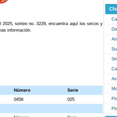
Ch
Ca
 2025, sorteo no. 3229, encuentra aquí los secos y
Do
mas información.
An
Su
Si
Ca
As
Mo
Número
Serie
Pi
0458
025
Pi