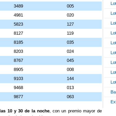
Lo
3489
005
Lo
4981
020
Lo
5823
127
Lo
8127
119
8185
035
Lo
8203
024
Lo
8767
045
Lo
8905
008
Lo
9103
144
Lo
9468
013
Ba
9877
063
Ex
las 10 y 30 de la noche
, con un premio mayor de