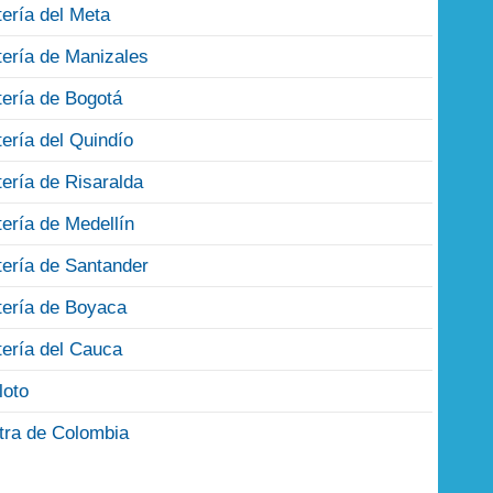
tería del Meta
tería de Manizales
tería de Bogotá
tería del Quindío
tería de Risaralda
tería de Medellín
tería de Santander
tería de Boyaca
tería del Cauca
loto
tra de Colombia