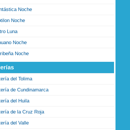
ntástica Noche
tilon Noche
tro Luna
nuano Noche
ribeña Noche
erías
tería del Tolima
tería de Cundinamarca
tería del Huila
tería de la Cruz Roja
tería del Valle