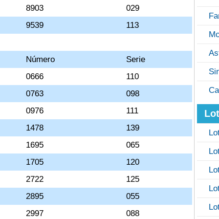
8903
029
Fa
9539
113
Mo
As
Número
Serie
Si
0666
110
Ca
0763
098
0976
111
Lot
1478
139
Lo
1695
065
Lo
1705
120
Lo
2722
125
Lo
2895
055
Lo
2997
088