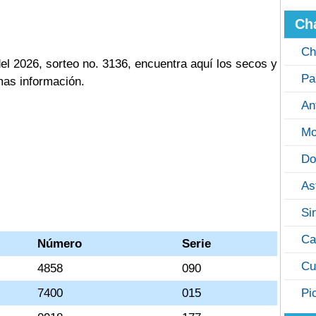
Ch
Ch
l 2026, sorteo no. 3136, encuentra aquí los secos y
Pa
mas información.
An
Mo
Do
As
Si
Ca
Número
Serie
Cu
4858
090
7400
015
Pi