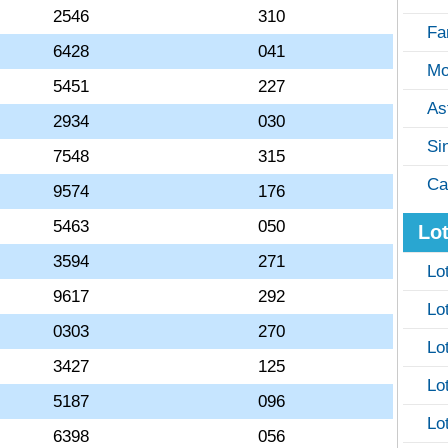
2546
310
Fa
6428
041
Mo
5451
227
As
2934
030
Si
7548
315
Ca
9574
176
5463
050
Lot
3594
271
Lo
9617
292
Lo
0303
270
Lo
3427
125
Lo
5187
096
Lo
6398
056