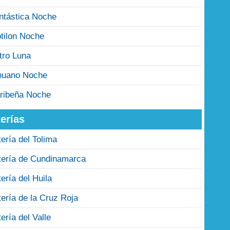
ntástica Noche
tilon Noche
tro Luna
nuano Noche
ribeña Noche
erías
tería del Tolima
tería de Cundinamarca
tería del Huila
tería de la Cruz Roja
tería del Valle