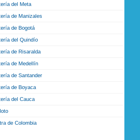
tería del Meta
tería de Manizales
tería de Bogotá
tería del Quindío
tería de Risaralda
tería de Medellín
tería de Santander
tería de Boyaca
tería del Cauca
loto
tra de Colombia