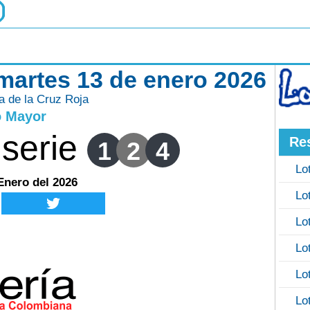
 martes 13 de enero 2026
ía de la Cruz Roja
o Mayor
serie
Re
1
2
4
Lo
Enero del 2026
Lo
Lo
Lo
Lo
Lo