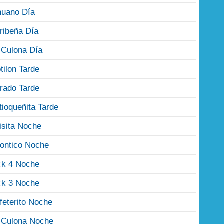
nuano Día
ribeña Día
 Culona Día
tilon Tarde
rado Tarde
tioqueñita Tarde
isita Noche
ontico Noche
ck 4 Noche
ck 3 Noche
feterito Noche
 Culona Noche