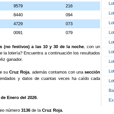
Lo
9579
216
Lo
8440
094
Lo
4729
073
Lo
0091
079
Lo
s (no festivos) a las 10 y 30 de la noche
, con un
Lo
e la lotería? Encuentra a continuación los resultados
eliz ganador.
Lo
Lo
de su
Cruz Roja
, además contamos con una
sección
ndados y datos de cuantas veces ha caído cada
Lo
Ba
 de Enero del 2026
.
Ex
teo número
3136
de la
Cruz Roja
.