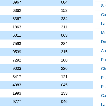
3967
004
Si
6362
152
Ca
8367
234
La
1863
311
Mo
6011
063
Do
7593
284
An
0539
315
Pa
7292
288
9003
226
Ch
3417
121
Pi
4083
045
Pi
1993
133
Ca
9777
046
La