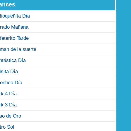
ances
tioqueñita Día
rado Mañana
feterito Tarde
man de la suerte
ntástica Día
isita Día
ontico Día
ck 4 Día
ck 3 Día
jao de Oro
tro Sol