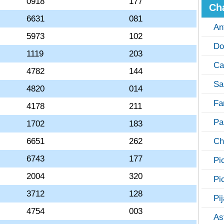
0918
177
Ch
6631
081
An
5973
102
Do
1119
203
Ca
4782
144
Sa
4820
014
Fa
4178
211
Pa
1702
183
6651
262
Ch
6743
177
Pi
2004
320
Pi
3712
128
Pi
4754
003
As