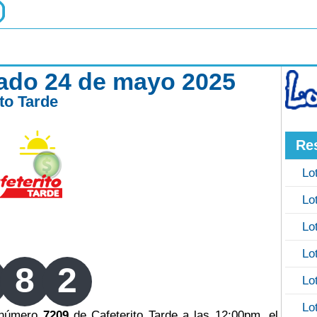
bado 24 de mayo 2025
ito Tarde
Re
Lo
Lo
Lo
Lo
8
2
Lo
Lo
o número
7209
de Cafeterito Tarde a las 12:00pm, el