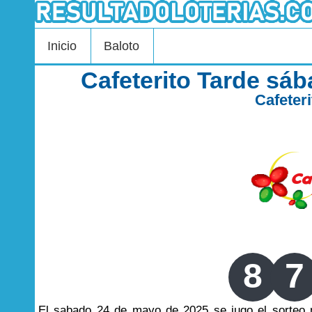
Inicio
Baloto
Cafeterito Tarde sá
Cafeter
8
7
El sabado 24 de mayo de 2025 se jugo el sorte