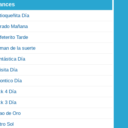
ances
tioqueñita Día
rado Mañana
feterito Tarde
man de la suerte
ntástica Día
isita Día
ontico Día
ck 4 Día
ck 3 Día
jao de Oro
tro Sol