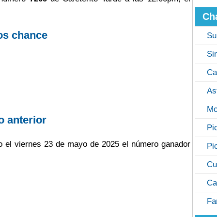
Ch
os chance
Su
Si
Ca
As
Mo
o anterior
Pi
ugo el viernes 23 de mayo de 2025 el número ganador
Pi
Cu
Ca
Fa