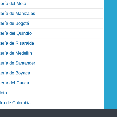
tería del Meta
tería de Manizales
tería de Bogotá
tería del Quindío
tería de Risaralda
tería de Medellín
tería de Santander
tería de Boyaca
tería del Cauca
loto
tra de Colombia