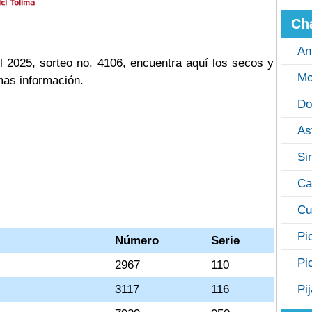
Ch
An
 2025, sorteo no. 4106, encuentra aquí los secos y
Mo
mas información.
Do
As
Si
Ca
Cu
Pi
Número
Serie
Pi
2967
110
3117
116
Pi