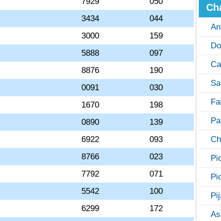
7929
050
Ch
3434
044
An
3000
159
Do
5888
097
Ca
8876
190
Sa
0091
030
Fa
1670
198
Pa
0890
139
6922
093
Ch
8766
023
Pi
7792
071
Pi
5542
100
Pi
6299
172
As