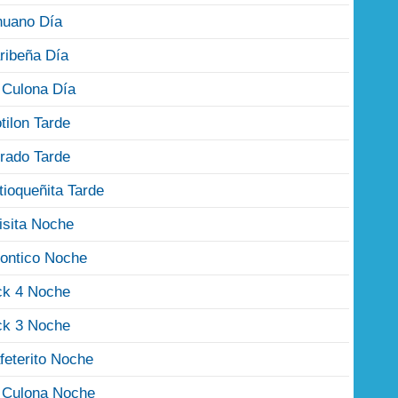
nuano Día
ribeña Día
 Culona Día
tilon Tarde
rado Tarde
tioqueñita Tarde
isita Noche
ontico Noche
ck 4 Noche
ck 3 Noche
feterito Noche
 Culona Noche