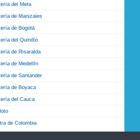
tería del Meta
tería de Manizales
tería de Bogotá
tería del Quindío
tería de Risaralda
tería de Medellín
tería de Santander
tería de Boyaca
tería del Cauca
loto
tra de Colombia