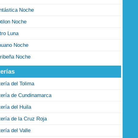
ntástica Noche
tilon Noche
tro Luna
nuano Noche
ribeña Noche
erías
tería del Tolima
tería de Cundinamarca
tería del Huila
tería de la Cruz Roja
tería del Valle