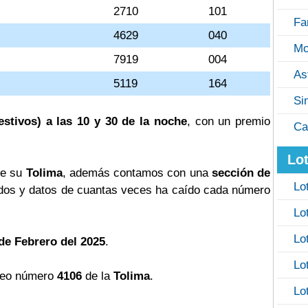
2710
101
Fa
4629
040
Mo
7919
004
As
5119
164
Si
estivos) a las 10 y 30 de la noche
, con un premio
Ca
Lot
de su
Tolima
, además contamos con una
sección de
Lo
os y datos de cuantas veces ha caído cada número
Lo
Lo
de Febrero del 2025
.
Lo
teo número
4106
de la
Tolima
.
Lo