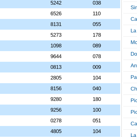
5242
038
Si
6526
110
Ca
8131
055
La
5273
178
Mo
1098
089
Do
9644
078
An
0813
009
Pa
2805
104
8156
040
Ch
9280
180
Pi
9256
100
Pi
0278
051
Ca
4805
104
La