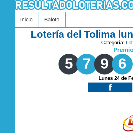
Inicio
Baloto
Lotería del Tolima lu
Categoría:
Lot
Premi
5
7
9
6
Lunes 24 de F