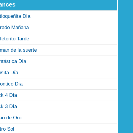
ances
tioqueñita Día
rado Mañana
feterito Tarde
man de la suerte
ntástica Día
isita Día
ontico Día
ck 4 Día
ck 3 Día
jao de Oro
tro Sol