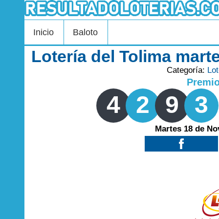
Inicio
Baloto
Lotería del Tolima mar
Categoría:
Lot
Premi
4
2
9
3
Martes 18 de No