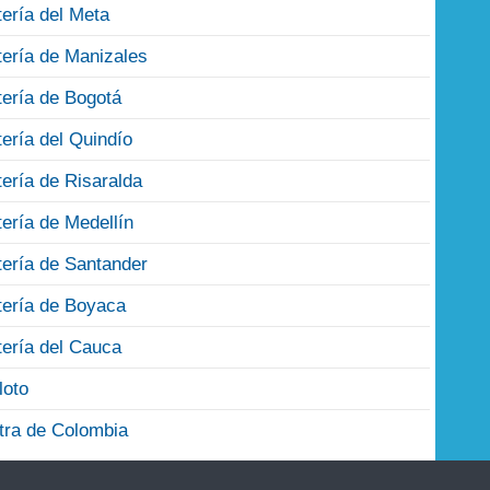
tería del Meta
tería de Manizales
tería de Bogotá
tería del Quindío
tería de Risaralda
tería de Medellín
tería de Santander
tería de Boyaca
tería del Cauca
loto
tra de Colombia