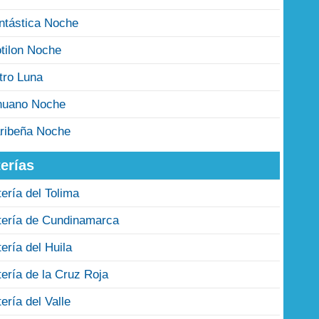
ntástica Noche
tilon Noche
tro Luna
nuano Noche
ribeña Noche
erías
tería del Tolima
tería de Cundinamarca
tería del Huila
tería de la Cruz Roja
tería del Valle