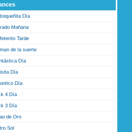
ances
tioqueñita Día
rado Mañana
feterito Tarde
man de la suerte
ntástica Día
isita Día
ontico Día
ck 4 Día
ck 3 Día
jao de Oro
tro Sol