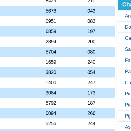
8429
211
Ch
5678
043
An
0951
083
Do
6859
197
Ca
2894
200
Sa
5704
080
Fa
1659
240
Pa
3820
054
1400
247
Ch
3084
173
Pi
5792
187
Pi
0094
266
Pi
5256
244
As