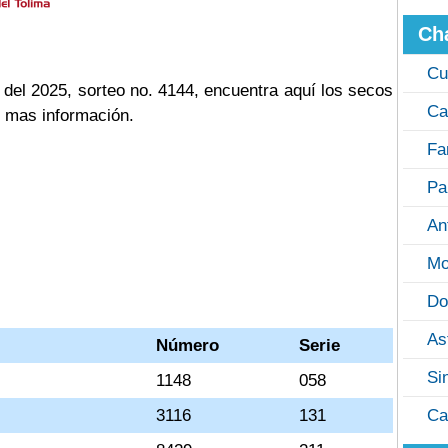
Ch
Cu
del 2025, sorteo no. 4144, encuentra aquí los secos
Ca
n mas información.
Fa
Pa
An
Mo
Do
As
Número
Serie
Si
1148
058
3116
131
Ca