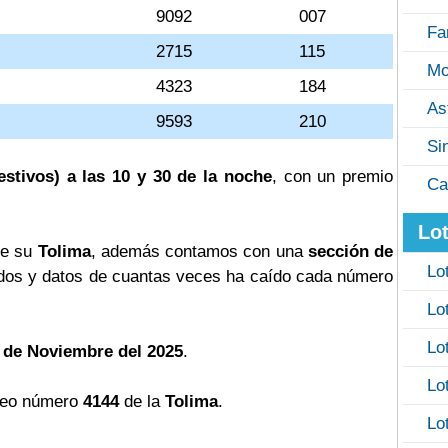
9092
007
Fa
2715
115
Mo
4323
184
As
9593
210
Si
estivos) a las 10 y 30 de la noche
, con un premio
Ca
Lot
de su
Tolima
, además contamos con una
sección de
Lo
os y datos de cuantas veces ha caído cada número
Lo
Lo
 de Noviembre del 2025
.
Lo
teo número
4144
de la
Tolima
.
Lo