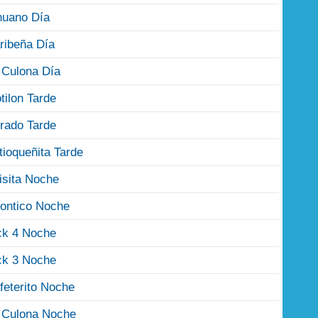
nuano Día
ribeña Día
 Culona Día
tilon Tarde
rado Tarde
tioqueñita Tarde
isita Noche
ontico Noche
ck 4 Noche
ck 3 Noche
feterito Noche
 Culona Noche