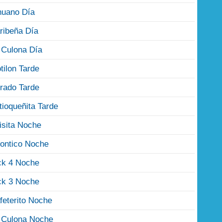
nuano Día
ribeña Día
 Culona Día
tilon Tarde
rado Tarde
tioqueñita Tarde
isita Noche
ontico Noche
ck 4 Noche
ck 3 Noche
feterito Noche
 Culona Noche