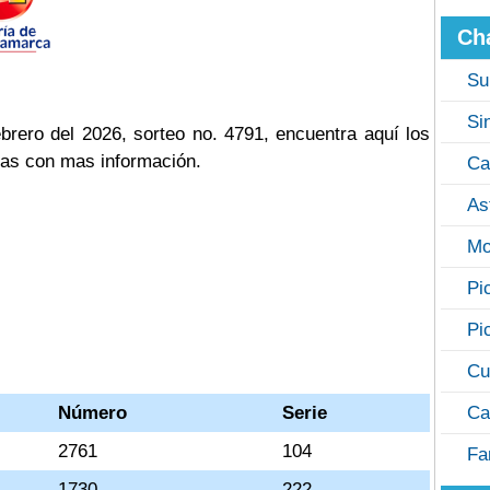
Ch
Su
Si
rero del 2026, sorteo no. 4791, encuentra aquí los
cas con mas información.
Ca
As
Mo
Pi
Pi
Cu
Número
Serie
Ca
2761
104
Fa
1730
222