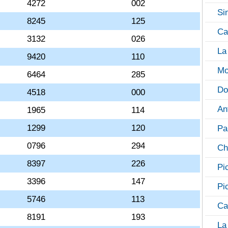
4272
002
Si
8245
125
Ca
3132
026
La
9420
110
Mo
6464
285
Do
4518
000
An
1965
114
1299
120
Pa
0796
294
Ch
8397
226
Pi
3396
147
Pi
5746
113
Ca
8191
193
La