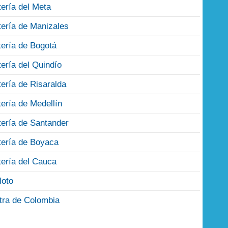
tería del Meta
tería de Manizales
tería de Bogotá
tería del Quindío
tería de Risaralda
tería de Medellín
tería de Santander
tería de Boyaca
tería del Cauca
loto
tra de Colombia