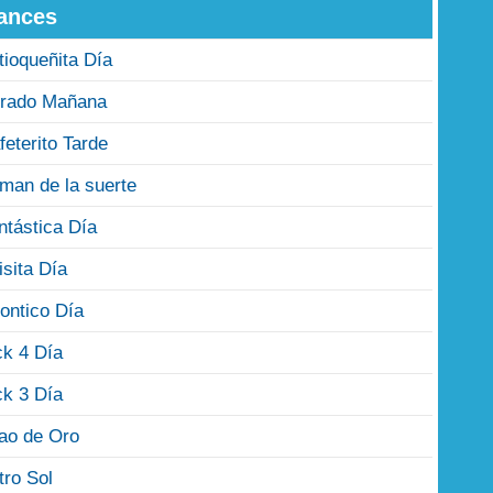
ances
tioqueñita Día
rado Mañana
feterito Tarde
man de la suerte
ntástica Día
isita Día
ontico Día
ck 4 Día
ck 3 Día
jao de Oro
tro Sol