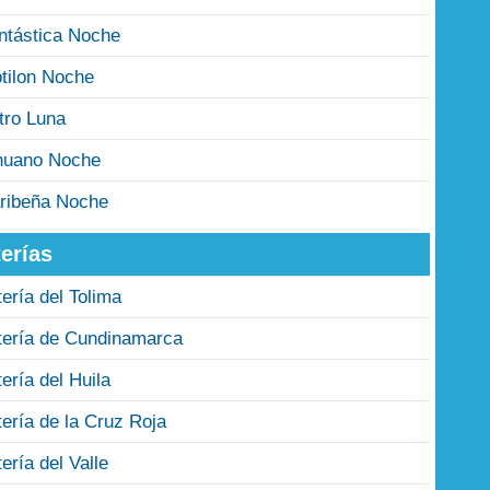
ntástica Noche
tilon Noche
tro Luna
nuano Noche
ribeña Noche
erías
tería del Tolima
tería de Cundinamarca
tería del Huila
tería de la Cruz Roja
tería del Valle