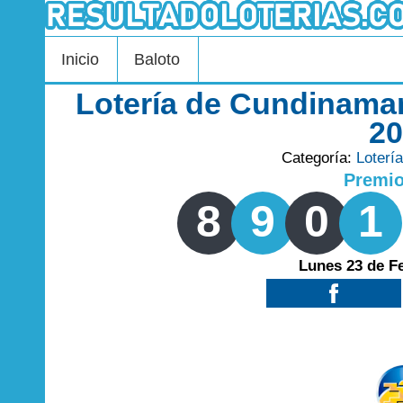
Inicio
Baloto
Lotería de Cundinamar
2
Categoría:
Loterí
Premi
8
9
0
1
Lunes 23 de F