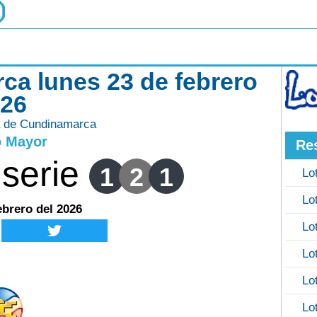
ca lunes 23 de febrero
026
a de Cundinamarca
o Mayor
Re
serie
1
2
1
Lo
Lo
ebrero del 2026
Lo
Lo
Lo
Lo