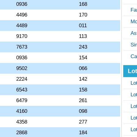
0936
168
Fa
4496
170
Mo
4489
011
As
9170
113
Si
7673
243
Ca
0936
154
9502
066
Lot
2224
142
Lo
6543
158
Lo
6479
261
Lo
4160
098
Lo
4358
277
Lo
2868
184