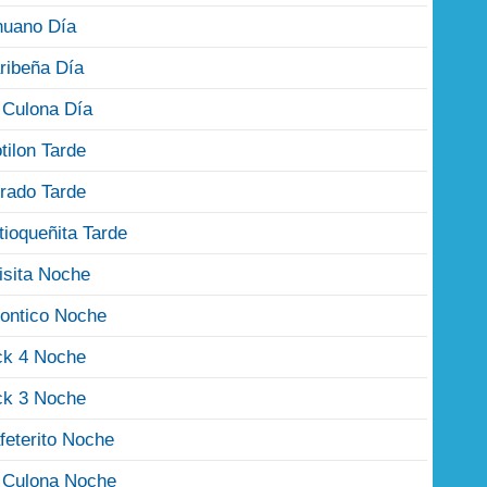
nuano Día
ribeña Día
 Culona Día
tilon Tarde
rado Tarde
tioqueñita Tarde
isita Noche
ontico Noche
ck 4 Noche
ck 3 Noche
feterito Noche
 Culona Noche