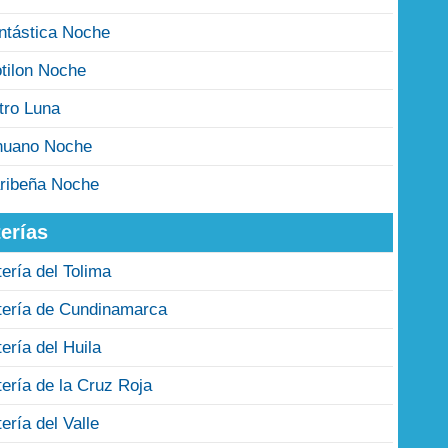
ntástica Noche
tilon Noche
tro Luna
nuano Noche
ribeña Noche
erías
tería del Tolima
tería de Cundinamarca
tería del Huila
tería de la Cruz Roja
tería del Valle