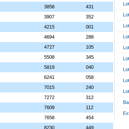
Lo
3858
431
Lo
3907
352
Lo
4215
001
Lo
4694
288
4727
105
Lo
5508
345
Lo
5819
040
Lo
6241
058
Lo
7015
240
Lo
7272
312
Ba
7609
112
Ex
7658
454
8230
449