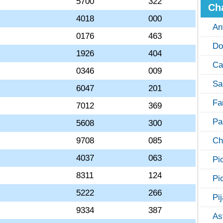
5700
322
Ch
4018
000
An
0176
463
Do
1926
404
Ca
0346
009
Sa
6047
201
Fa
7012
369
Pa
5608
300
9708
085
Ch
4037
063
Pi
8311
124
Pi
5222
266
Pi
9334
387
As