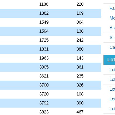
1186
220
Fa
1382
109
Mo
1549
064
As
1594
138
Si
1725
242
Ca
1831
380
1963
143
Lot
3005
361
Lo
3621
235
Lo
3700
326
Lo
3720
108
Lo
3792
390
Lo
3823
467