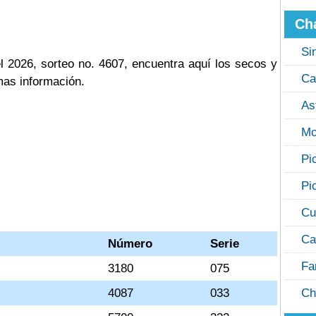
Ch
Si
 2026, sorteo no. 4607, encuentra aquí los secos y
Ca
mas información.
As
Mo
Pi
Pi
Cu
Ca
Número
Serie
Fa
3180
075
4087
033
Ch