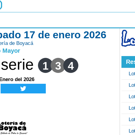
bado 17 de enero 2026
ería de Boyacá
o Mayor
serie
Re
1
3
4
Lo
Enero del 2026
Lo
Lo
Lo
Lo
Lo