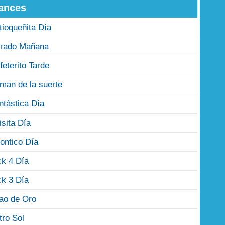
ances
tioqueñita Día
rado Mañana
feterito Tarde
man de la suerte
ntástica Día
isita Día
ontico Día
ck 4 Día
ck 3 Día
jao de Oro
tro Sol