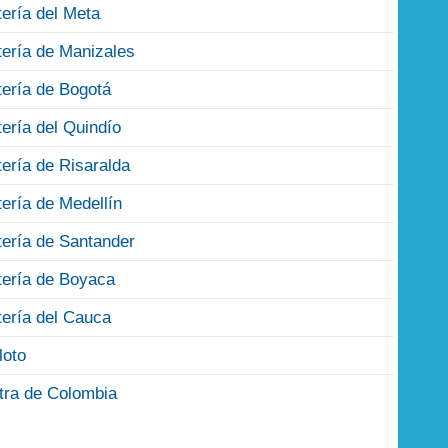
tería del Meta
tería de Manizales
tería de Bogotá
tería del Quindío
tería de Risaralda
tería de Medellín
tería de Santander
tería de Boyaca
tería del Cauca
loto
tra de Colombia