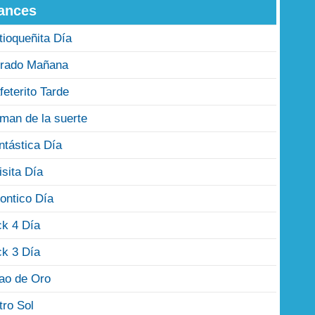
ances
tioqueñita Día
rado Mañana
feterito Tarde
man de la suerte
ntástica Día
isita Día
ontico Día
ck 4 Día
ck 3 Día
jao de Oro
tro Sol