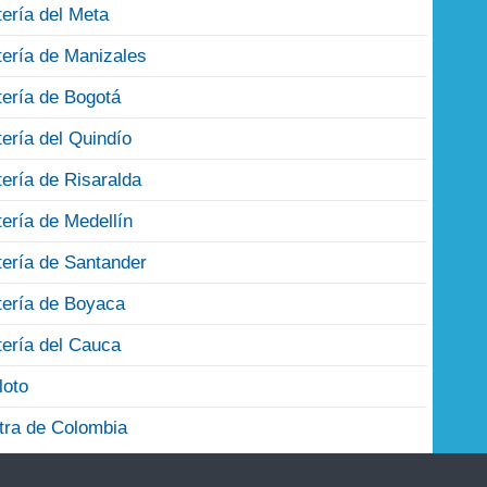
tería del Meta
tería de Manizales
tería de Bogotá
tería del Quindío
tería de Risaralda
tería de Medellín
tería de Santander
tería de Boyaca
tería del Cauca
loto
tra de Colombia