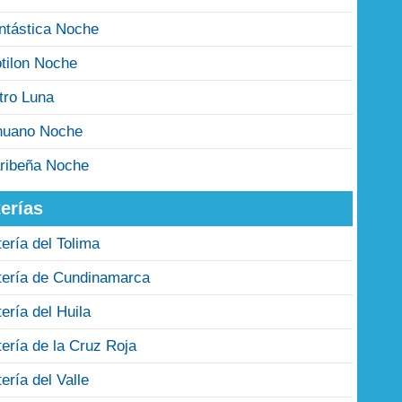
ntástica Noche
tilon Noche
tro Luna
nuano Noche
ribeña Noche
erías
tería del Tolima
tería de Cundinamarca
tería del Huila
tería de la Cruz Roja
tería del Valle