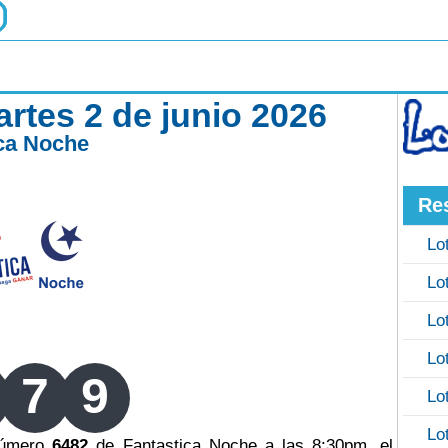
rtes 2 de junio 2026
ica Noche
Re
Lo
Lo
Lo
Lo
7
9
Lo
Lo
 número
6482
de Fantastica Noche a las 8:30pm, el