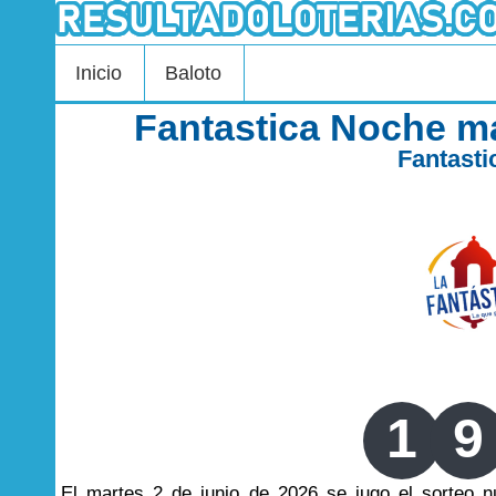
Inicio
Baloto
Fantastica Noche ma
Fantast
1
9
El martes 2 de junio de 2026 se jugo el sorteo