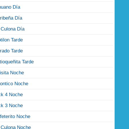
nuano Día
ribeña Día
 Culona Día
tilon Tarde
rado Tarde
tioqueñita Tarde
isita Noche
ontico Noche
ck 4 Noche
ck 3 Noche
feterito Noche
 Culona Noche