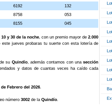
Lo
6192
132
Lo
8758
053
Lo
8155
045
Lo
 10 y 30 de la noche
, con un premio mayor de
2.000
Lo
o este jueves probaras tu suerte con esta lotería de
Lo
Lo
 de su
Quindío
, además contamos con una
sección
ndados y datos de cuantas veces ha caído cada
Lo
Lo
 de Febrero del 2026
.
Ba
Ex
teo número
3002
de la
Quindío
.