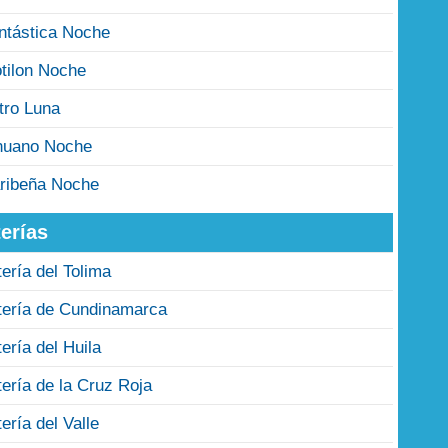
ntástica Noche
tilon Noche
tro Luna
nuano Noche
ribeña Noche
erías
tería del Tolima
tería de Cundinamarca
tería del Huila
tería de la Cruz Roja
tería del Valle