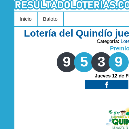
Inicio
Baloto
Lotería del Quindío ju
Categoría:
Lot
Premi
9
5
3
9
Jueves 12 de F