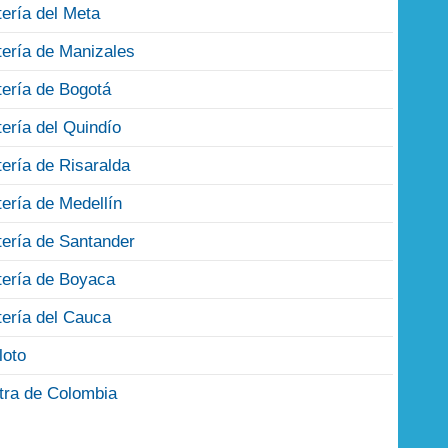
tería del Meta
tería de Manizales
tería de Bogotá
tería del Quindío
tería de Risaralda
tería de Medellín
tería de Santander
tería de Boyaca
tería del Cauca
loto
tra de Colombia