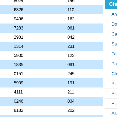
8024
146
Ch
6326
110
An
9496
162
Do
7283
061
Ca
2981
042
Sa
1314
231
Fa
5900
123
Pa
1835
091
0151
245
Ch
5909
191
Pi
4111
211
Pi
0246
034
Pi
8182
202
As