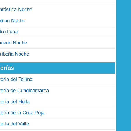
ntástica Noche
tilon Noche
tro Luna
nuano Noche
ribeña Noche
erías
tería del Tolima
tería de Cundinamarca
tería del Huila
tería de la Cruz Roja
tería del Valle