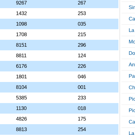
9267
267
Si
1432
253
Ca
1098
035
La
1708
215
Mo
8151
296
Do
8811
124
An
6176
226
Pa
1801
046
8104
001
Ch
5385
233
Pi
1130
018
Pi
4826
175
Ca
8813
254
La