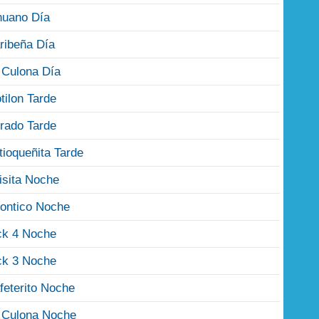
nuano Día
ribeña Día
 Culona Día
tilon Tarde
rado Tarde
tioqueñita Tarde
isita Noche
ontico Noche
ck 4 Noche
ck 3 Noche
feterito Noche
 Culona Noche