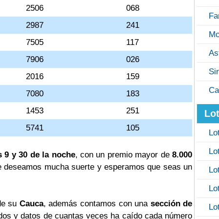
2506
068
Fa
2987
241
Mo
7505
117
As
7906
026
Si
2016
159
Ca
7080
183
1453
251
Lot
5741
105
Lo
Lo
s 9 y 30 de la noche
, con un premio mayor de
8.000
? te deseamos mucha suerte y esperamos que seas un
Lo
Lo
 de su
Cauca
, además contamos con una
sección de
Lo
os y datos de cuantas veces ha caído cada número