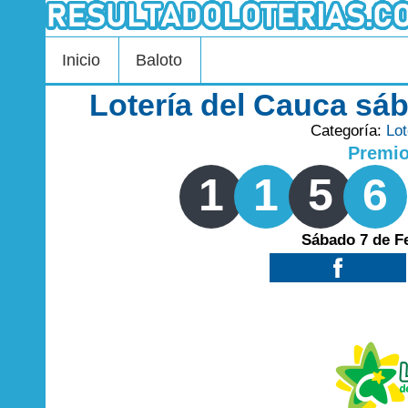
Inicio
Baloto
Lotería del Cauca sá
Categoría:
Lot
Premi
1
1
5
6
Sábado 7 de F