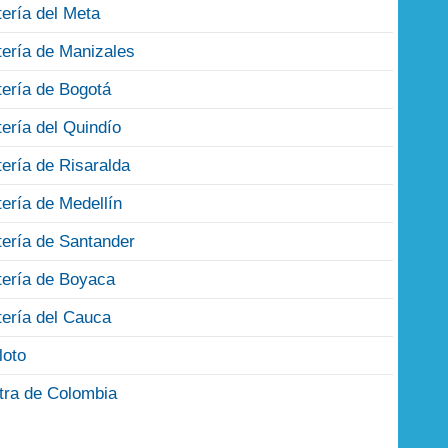
tería del Meta
tería de Manizales
tería de Bogotá
tería del Quindío
tería de Risaralda
tería de Medellín
tería de Santander
tería de Boyaca
tería del Cauca
loto
tra de Colombia