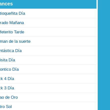
ances
tioqueñita Día
rado Mañana
feterito Tarde
man de la suerte
ntástica Día
isita Día
ontico Día
ck 4 Día
ck 3 Día
jao de Oro
tro Sol