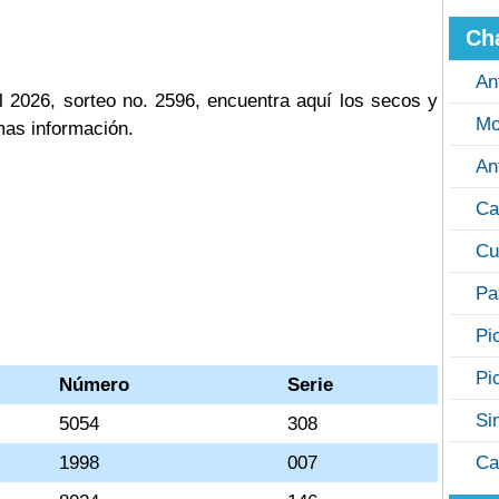
Ch
An
 2026, sorteo no. 2596, encuentra aquí los secos y
Mo
mas información.
An
Ca
Cu
Pa
Pi
Pi
Número
Serie
Si
5054
308
1998
007
Ca