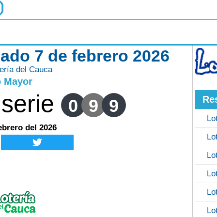
bado 7 de febrero 2026
ería del Cauca
o Mayor
serie
Re
0
9
9
Lo
ebrero del 2026
Lo
Lo
Lo
Lo
Lo