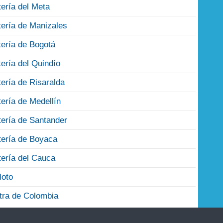
tería del Meta
tería de Manizales
tería de Bogotá
tería del Quindío
tería de Risaralda
tería de Medellín
tería de Santander
tería de Boyaca
tería del Cauca
loto
tra de Colombia