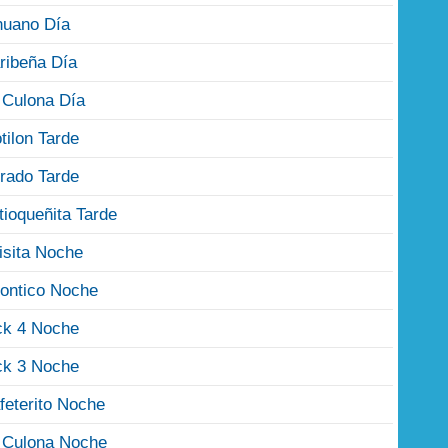
nuano Día
ribeña Día
 Culona Día
tilon Tarde
rado Tarde
tioqueñita Tarde
isita Noche
ontico Noche
ck 4 Noche
ck 3 Noche
feterito Noche
 Culona Noche