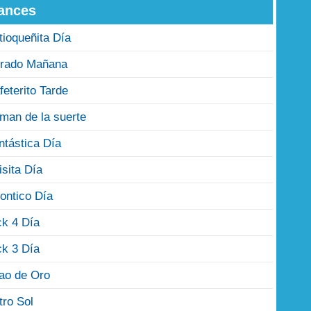
ances
tioqueñita Día
rado Mañana
feterito Tarde
man de la suerte
ntástica Día
isita Día
ontico Día
ck 4 Día
ck 3 Día
jao de Oro
tro Sol