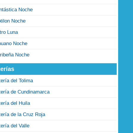
ntástica Noche
tilon Noche
tro Luna
nuano Noche
ribeña Noche
erías
tería del Tolima
tería de Cundinamarca
tería del Huila
tería de la Cruz Roja
tería del Valle