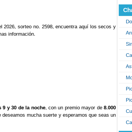
Ch
Do
 2026, sorteo no. 2598, encuentra aquí los secos y
An
mas información.
Si
Ca
As
Mo
Pi
Pi
s 9 y 30 de la noche
, con un premio mayor de
8.000
Cu
? te deseamos mucha suerte y esperamos que seas un
Ca