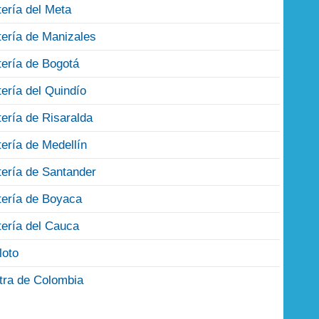
tería del Meta
tería de Manizales
tería de Bogotá
tería del Quindío
tería de Risaralda
tería de Medellín
tería de Santander
tería de Boyaca
tería del Cauca
loto
tra de Colombia