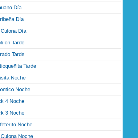
nuano Día
ribeña Día
 Culona Día
tilon Tarde
rado Tarde
tioqueñita Tarde
isita Noche
ontico Noche
ck 4 Noche
ck 3 Noche
feterito Noche
 Culona Noche