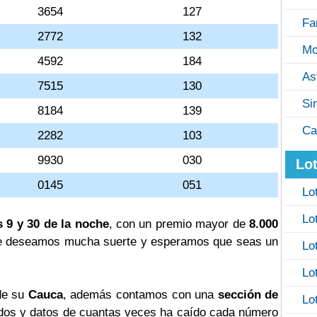
3654
127
Fa
2772
132
Mo
4592
184
As
7515
130
Si
8184
139
Ca
2282
103
9930
030
Lot
0145
051
Lo
Lo
s 9 y 30 de la noche
, con un premio mayor de
8.000
? te deseamos mucha suerte y esperamos que seas un
Lo
Lo
 de su
Cauca
, además contamos con una
sección de
Lo
os y datos de cuantas veces ha caído cada número