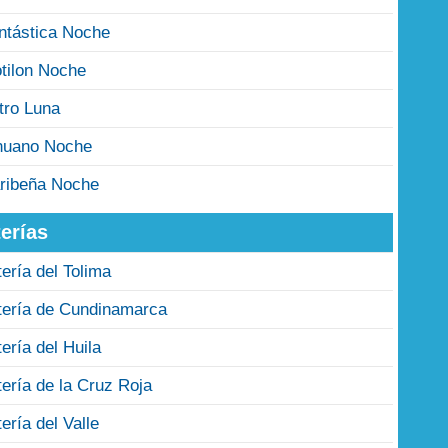
ntástica Noche
tilon Noche
tro Luna
nuano Noche
ribeña Noche
erías
tería del Tolima
tería de Cundinamarca
tería del Huila
tería de la Cruz Roja
tería del Valle