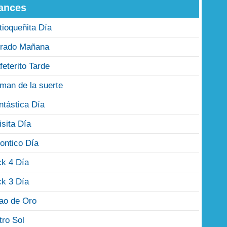
ances
tioqueñita Día
rado Mañana
feterito Tarde
man de la suerte
ntástica Día
isita Día
ontico Día
ck 4 Día
ck 3 Día
jao de Oro
tro Sol