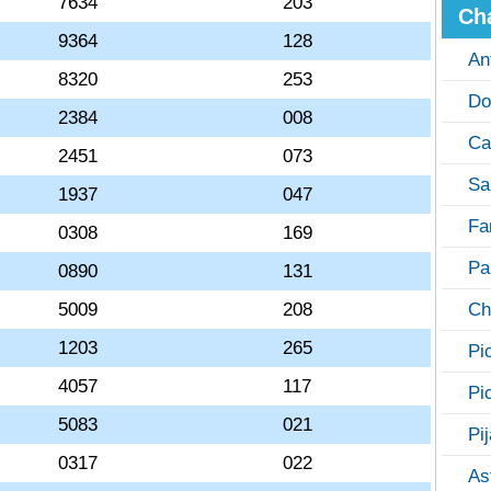
7634
203
Ch
9364
128
An
8320
253
Do
2384
008
Ca
2451
073
Sa
1937
047
Fa
0308
169
Pa
0890
131
5009
208
Ch
1203
265
Pi
4057
117
Pi
5083
021
Pi
0317
022
As