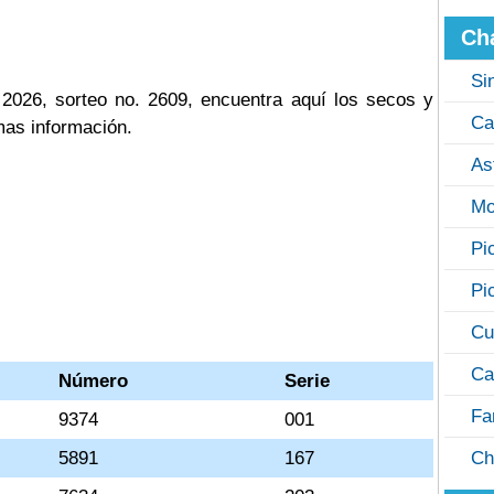
Ch
Si
026, sorteo no. 2609, encuentra aquí los secos y
Ca
mas información.
As
Mo
Pi
Pi
Cu
Ca
Número
Serie
Fa
9374
001
5891
167
Ch