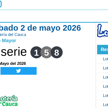
ábado 2 de mayo 2026
ería del Cauca
o Mayor
serie
Re
1
5
8
Lo
Mayo del 2026
Lo
Lo
Lo
Lo
Lo