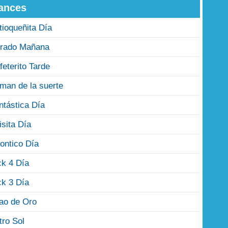
ances
tioqueñita Día
rado Mañana
feterito Tarde
man de la suerte
ntástica Día
isita Día
ontico Día
ck 4 Día
ck 3 Día
jao de Oro
tro Sol