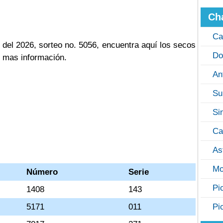
Ch
Ca
 del 2026, sorteo no. 5056, encuentra aquí los secos
Do
n mas información.
An
Su
Si
Ca
As
Mo
Número
Serie
Pi
1408
143
5171
011
Pi