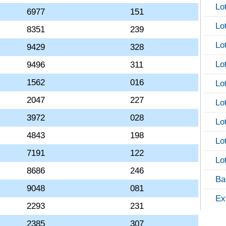
Lo
6977
151
Lo
8351
239
Lo
9429
328
Lo
9496
311
1562
016
Lo
2047
227
Lo
3972
028
Lo
4843
198
Lo
7191
122
Lo
8686
246
Ba
9048
081
Ex
2293
231
2385
307