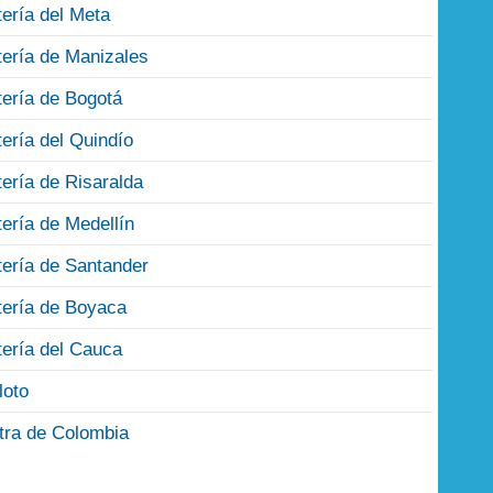
tería del Meta
tería de Manizales
tería de Bogotá
tería del Quindío
tería de Risaralda
tería de Medellín
tería de Santander
tería de Boyaca
tería del Cauca
loto
tra de Colombia