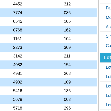
4452
312
Fa
7774
086
Mo
0545
105
As
0768
162
Si
1161
104
Ca
2273
309
3142
211
Lot
4082
154
Lo
4981
268
Lo
4982
109
Lo
5416
136
Lo
5678
003
Lo
5718
295