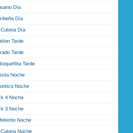
nuano Día
ribeña Día
 Culona Día
tilon Tarde
rado Tarde
tioqueñita Tarde
isita Noche
ontico Noche
ck 4 Noche
ck 3 Noche
feterito Noche
 Culona Noche