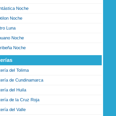
ntástica Noche
tilon Noche
tro Luna
nuano Noche
ribeña Noche
erías
tería del Tolima
tería de Cundinamarca
tería del Huila
tería de la Cruz Roja
tería del Valle