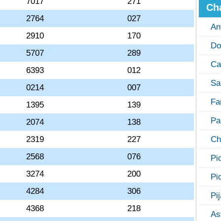
7017
271
Ch
2764
027
An
2910
170
Do
5707
289
Ca
6393
012
Sa
0214
007
Fa
1395
139
Pa
2074
138
2319
227
Ch
2568
076
Pi
3274
200
Pi
4284
306
Pi
4368
218
As