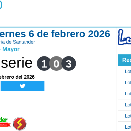
iernes 6 de febrero 2026
ría de Santander
o Mayor
serie
Re
1
0
3
Lo
ebrero del 2026
Lo
Lo
Lo
Lo
Lo