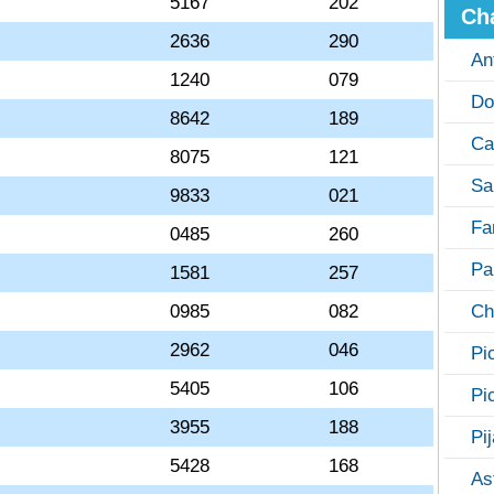
5167
202
Ch
2636
290
An
1240
079
Do
8642
189
Ca
8075
121
Sa
9833
021
Fa
0485
260
Pa
1581
257
0985
082
Ch
2962
046
Pi
5405
106
Pi
3955
188
Pi
5428
168
As