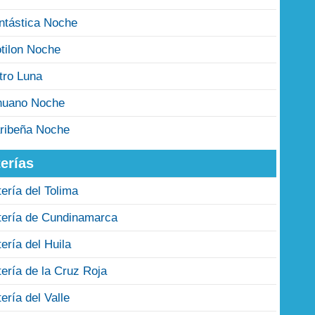
ntástica Noche
tilon Noche
tro Luna
nuano Noche
ribeña Noche
erías
tería del Tolima
tería de Cundinamarca
tería del Huila
tería de la Cruz Roja
tería del Valle