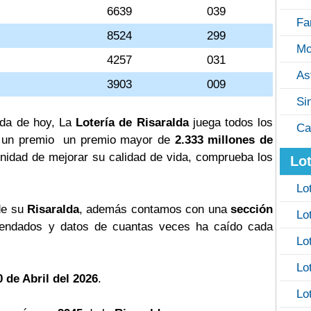
6639
039
Fa
8524
299
Mo
4257
031
As
3903
009
Si
alda de hoy, La
Lotería de Risaralda
juega todos los
Ca
ga un premio un premio mayor de
2.333 millones de
tunidad de mejorar su calidad de vida, comprueba los
Lot
Lo
de su
Risaralda
, además contamos con una
sección
Lo
ndados y datos de cuantas veces ha caído cada
Lo
Lo
 de Abril del 2026
.
Lo