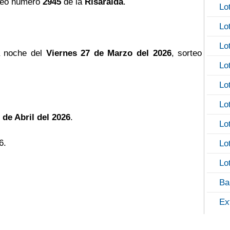
teo número
2945
de la
Risaralda
.
Lo
Lo
Lo
a noche del
Viernes 27 de Marzo del 2026
, sorteo
Lo
Lo
Lo
 de Abril del 2026
.
Lo
6.
Lo
Lo
Ba
Ex