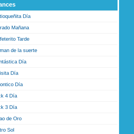
ances
tioqueñita Día
rado Mañana
feterito Tarde
man de la suerte
ntástica Día
isita Día
ontico Día
ck 4 Día
ck 3 Día
jao de Oro
tro Sol