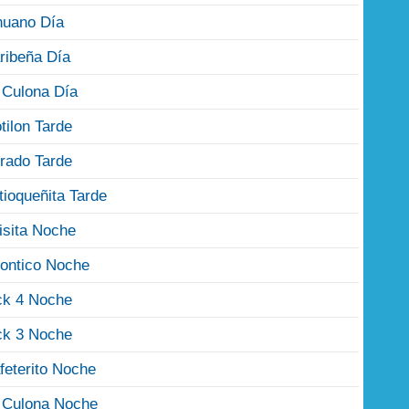
nuano Día
ribeña Día
 Culona Día
tilon Tarde
rado Tarde
tioqueñita Tarde
isita Noche
ontico Noche
ck 4 Noche
ck 3 Noche
feterito Noche
 Culona Noche