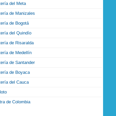
tería del Meta
tería de Manizales
tería de Bogotá
tería del Quindío
tería de Risaralda
tería de Medellín
tería de Santander
tería de Boyaca
tería del Cauca
loto
tra de Colombia