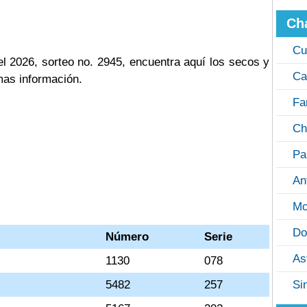
Ch
Cu
el 2026, sorteo no. 2945, encuentra aquí los secos y
Ca
mas información.
Fa
Ch
Pa
An
Mo
Do
Número
Serie
As
1130
078
5482
257
Si