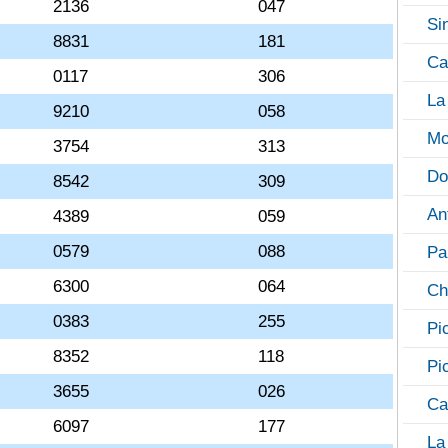
2136
047
Si
8831
181
Ca
0117
306
La
9210
058
Mo
3754
313
Do
8542
309
An
4389
059
0579
088
Pa
6300
064
Ch
0383
255
Pi
8352
118
Pi
3655
026
Ca
6097
177
La