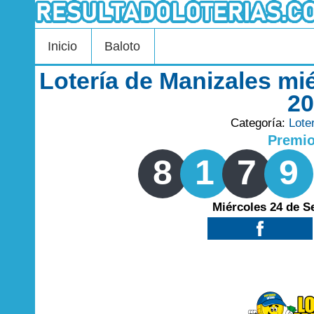
Inicio
Baloto
Lotería de Manizales mi
2
Categoría:
Lote
Premi
8
1
7
9
Miércoles 24 de S