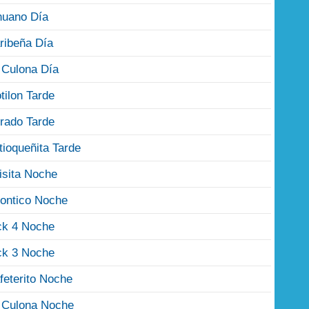
nuano Día
ribeña Día
 Culona Día
tilon Tarde
rado Tarde
tioqueñita Tarde
isita Noche
ontico Noche
ck 4 Noche
ck 3 Noche
feterito Noche
 Culona Noche