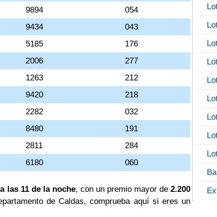
Lo
9894
054
Lo
9434
043
Lo
5185
176
2006
277
Lo
1263
212
Lo
9420
218
Lo
2282
032
Lo
8480
191
Lo
2811
284
Lo
6180
060
Ba
a las 11 de la noche
, con un premio mayor de
2.200
Ex
l departamento de Caldas, comprueba aquí si eres un