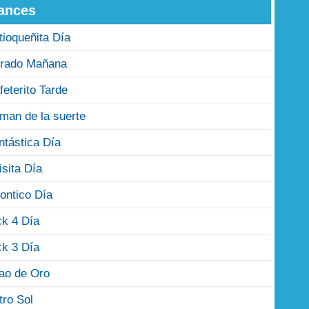
ances
tioqueñita Día
rado Mañana
feterito Tarde
man de la suerte
ntástica Día
isita Día
ontico Día
ck 4 Día
ck 3 Día
jao de Oro
tro Sol