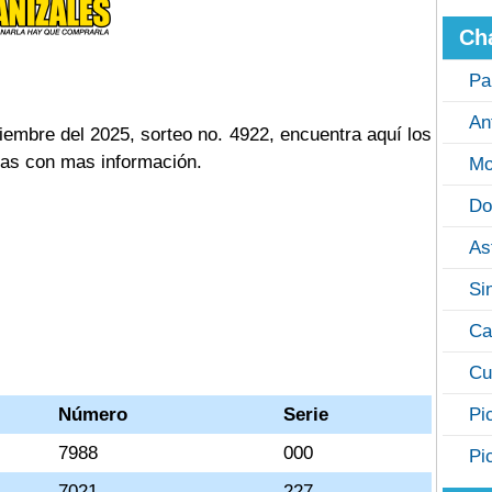
Ch
Pa
An
iembre del 2025, sorteo no. 4922, encuentra aquí los
cas con mas información.
Mo
Do
As
Si
Ca
Cu
Número
Serie
Pi
7988
000
Pi
7021
227