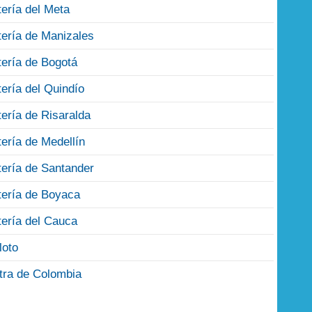
tería del Meta
tería de Manizales
tería de Bogotá
tería del Quindío
tería de Risaralda
tería de Medellín
tería de Santander
tería de Boyaca
tería del Cauca
loto
tra de Colombia