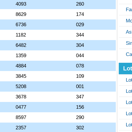
4093
260
Fa
8629
174
Mo
6736
029
As
1182
344
Si
6482
304
Ca
1359
044
4884
078
Lot
3845
109
Lo
5208
001
Lo
3678
347
Lo
0477
156
Lo
8597
290
Lo
2357
302