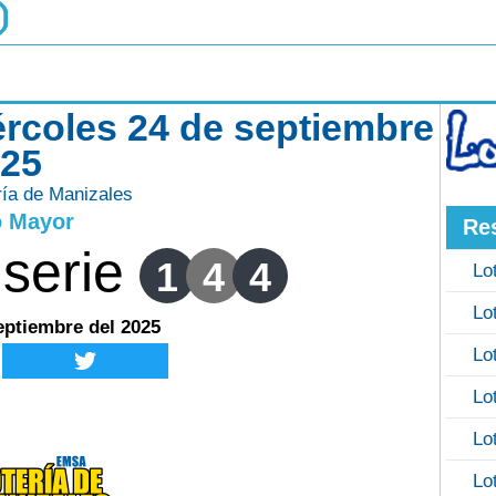
ércoles 24 de septiembre
025
ría de Manizales
o Mayor
Re
serie
1
4
4
Lo
Lo
eptiembre del 2025
Lo
Lo
Lo
Lo