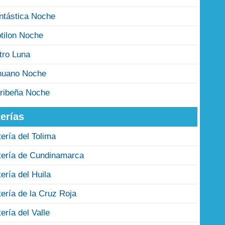
ntástica Noche
tilon Noche
tro Luna
nuano Noche
ribeña Noche
erías
tería del Tolima
tería de Cundinamarca
tería del Huila
tería de la Cruz Roja
tería del Valle