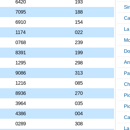
6420
193
Si
7095
188
Ca
6910
154
La
1174
022
Mo
0768
239
Do
8391
199
An
1295
298
9086
313
Pa
1216
085
Ch
8936
270
Pi
3964
035
Pi
4386
004
Ca
0289
308
La