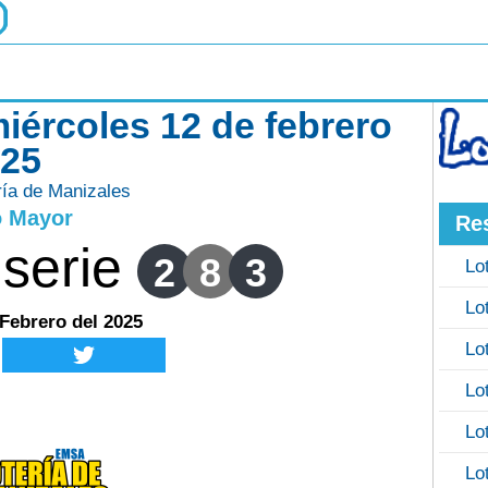
miércoles 12 de febrero
025
ría de Manizales
o Mayor
Re
serie
2
8
3
Lo
Lo
 Febrero del 2025
Lo
Lo
Lo
Lo