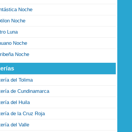
ntástica Noche
tilon Noche
tro Luna
nuano Noche
ribeña Noche
erías
tería del Tolima
tería de Cundinamarca
tería del Huila
tería de la Cruz Roja
tería del Valle