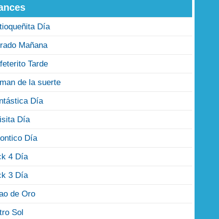
ances
tioqueñita Día
rado Mañana
feterito Tarde
man de la suerte
ntástica Día
isita Día
ontico Día
ck 4 Día
ck 3 Día
jao de Oro
tro Sol