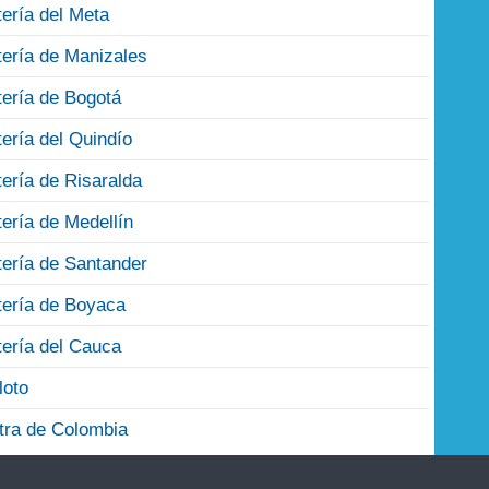
tería del Meta
tería de Manizales
tería de Bogotá
tería del Quindío
tería de Risaralda
tería de Medellín
tería de Santander
tería de Boyaca
tería del Cauca
loto
tra de Colombia