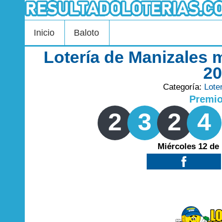
Inicio
Baloto
Lotería de Manizales 
2
Categoría:
Lote
Premi
2
3
2
4
Miércoles 12 de