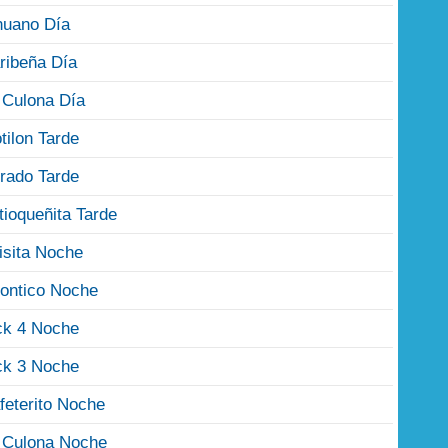
nuano Día
ribeña Día
 Culona Día
tilon Tarde
rado Tarde
tioqueñita Tarde
isita Noche
ontico Noche
ck 4 Noche
ck 3 Noche
feterito Noche
 Culona Noche