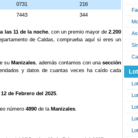
0731
216
Fa
7443
344
Mo
a las 11 de la noche
, con un premio mayor de
2.200
As
l departamento de Caldas, comprueba aquí si eres un
Si
Ca
de su
Manizales
, además contamos con una
sección
ndados y datos de cuantas veces ha caído cada
Lot
Lo
 12 de Febrero del 2025
.
Lo
Lo
teo número
4890
de la
Manizales
.
Lo
Lo