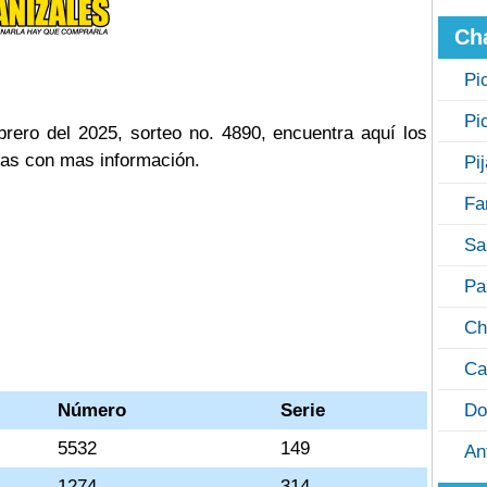
Ch
Pi
Pi
rero del 2025, sorteo no. 4890, encuentra aquí los
cas con mas información.
Pi
Fa
Sa
Pa
Ch
Ca
Número
Serie
Do
5532
149
An
1274
314