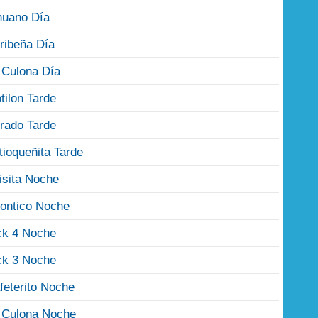
nuano Día
ribeña Día
 Culona Día
tilon Tarde
rado Tarde
tioqueñita Tarde
isita Noche
ontico Noche
ck 4 Noche
ck 3 Noche
feterito Noche
 Culona Noche