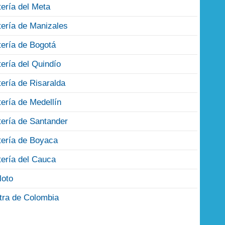
tería del Meta
tería de Manizales
tería de Bogotá
tería del Quindío
tería de Risaralda
tería de Medellín
tería de Santander
tería de Boyaca
tería del Cauca
loto
tra de Colombia