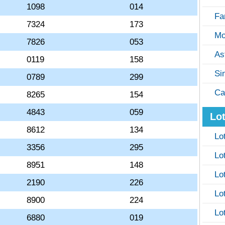
1098
014
Fa
7324
173
Mo
7826
053
As
0119
158
Si
0789
299
Ca
8265
154
4843
059
Lot
8612
134
Lo
3356
295
Lo
8951
148
Lo
2190
226
Lo
8900
224
Lo
6880
019