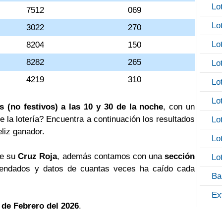
Lo
7512
069
Lo
3022
270
Lo
8204
150
8282
265
Lo
4219
310
Lo
Lo
s (no festivos) a las 10 y 30 de la noche
, con un
e la lotería? Encuentra a continuación los resultados
Lo
eliz ganador.
Lo
de su
Cruz Roja
, además contamos con una
sección
Lo
ndados y datos de cuantas veces ha caído cada
Ba
Ex
 de Febrero del 2026
.