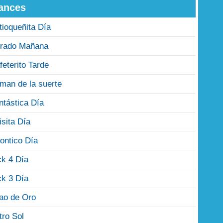
ances
tioqueñita Día
rado Mañana
feterito Tarde
man de la suerte
ntástica Día
isita Día
ontico Día
ck 4 Día
ck 3 Día
jao de Oro
tro Sol