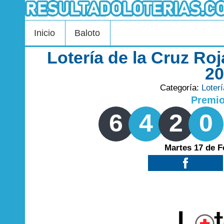
Inicio
Baloto
Lotería de la Cruz Ro
2
Categoría:
Loter
Premi
6
4
2
0
Martes 17 de F