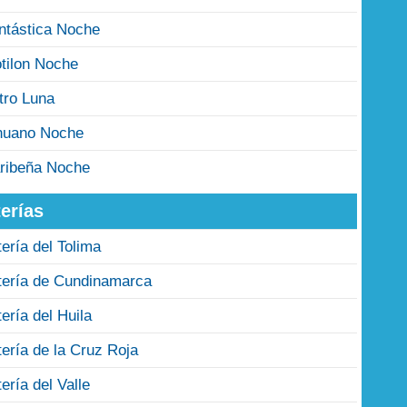
ntástica Noche
tilon Noche
tro Luna
nuano Noche
ribeña Noche
erías
tería del Tolima
tería de Cundinamarca
tería del Huila
tería de la Cruz Roja
tería del Valle