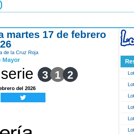
ja martes 17 de febrero
026
ía de la Cruz Roja
o Mayor
Re
serie
3
1
2
Lo
Lo
ebrero del 2026
Lo
Lo
Lo
Lo