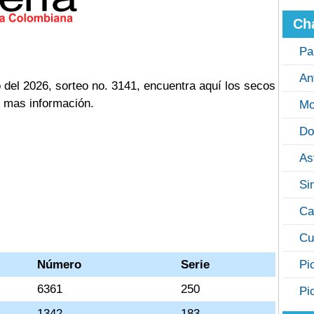
Ch
Pa
An
 del 2026, sorteo no. 3141, encuentra aquí los secos
n mas información.
Mo
Do
As
Si
Ca
Cu
Número
Serie
Pi
6361
250
Pi
1342
183