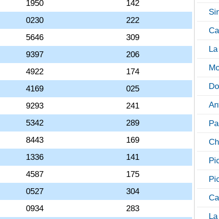
1950
142
Si
0230
222
Ca
5646
309
La
9397
206
Mo
4922
174
Do
4169
025
An
9293
241
5342
289
Pa
8443
169
Ch
1336
141
Pi
4587
175
Pi
0527
304
Ca
0934
283
La