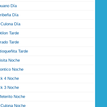
nuano Día
ribeña Día
 Culona Día
tilon Tarde
rado Tarde
tioqueñita Tarde
isita Noche
ontico Noche
ck 4 Noche
ck 3 Noche
feterito Noche
 Culona Noche