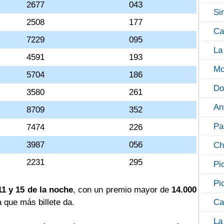
2677
043
Si
2508
177
Ca
7229
095
La
4591
193
Mo
5704
186
Do
3580
261
An
8709
352
Pa
7474
226
3987
056
Ch
2231
295
Pi
Pi
11 y 15 de la noche
, con un premio mayor de
14.000
a que más billete da.
Ca
La