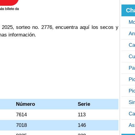
Ch
Mo
2025, sorteo no. 2776, encuentra aquí los secos y
An
mas información.
Ca
Cu
Pa
Pi
Pi
Si
Número
Serie
Ca
7614
113
7018
146
As