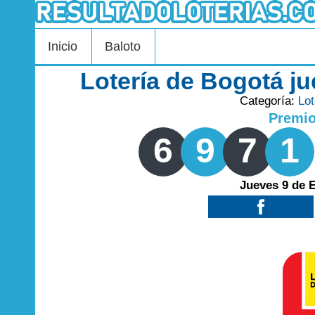
Inicio
Baloto
Lotería de Bogotá j
Categoría:
Lot
Premi
6
9
7
1
Jueves 9 de 