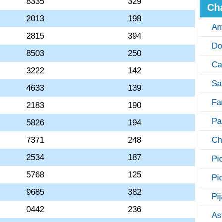
8335
329
Ch
2013
198
An
2815
394
Do
8503
250
Ca
3222
142
Sa
4633
139
Fa
2183
190
Pa
5826
194
7371
248
Ch
2534
187
Pi
5768
125
Pi
9685
382
Pi
0442
236
As