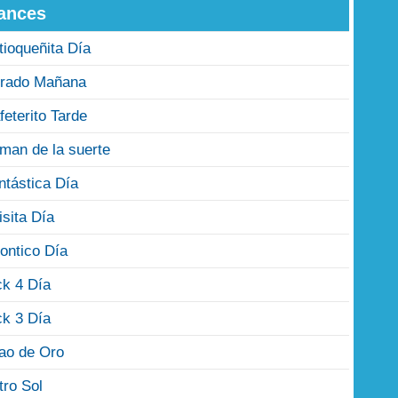
ances
tioqueñita Día
rado Mañana
feterito Tarde
man de la suerte
ntástica Día
isita Día
ontico Día
ck 4 Día
ck 3 Día
jao de Oro
tro Sol