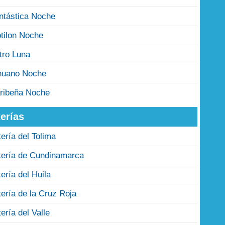
ntástica Noche
tilon Noche
tro Luna
nuano Noche
ribeña Noche
erías
tería del Tolima
tería de Cundinamarca
tería del Huila
tería de la Cruz Roja
tería del Valle