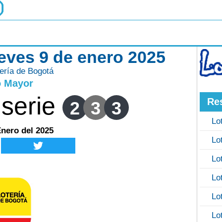
ueves 9 de enero 2025
ería de Bogotá
o Mayor
serie
Re
2
3
3
Lo
Enero del 2025
Lo
Lo
Lo
Lo
Lo