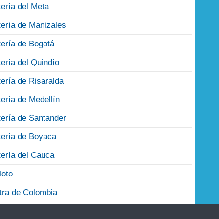
tería del Meta
tería de Manizales
tería de Bogotá
tería del Quindío
tería de Risaralda
tería de Medellín
tería de Santander
tería de Boyaca
tería del Cauca
loto
tra de Colombia