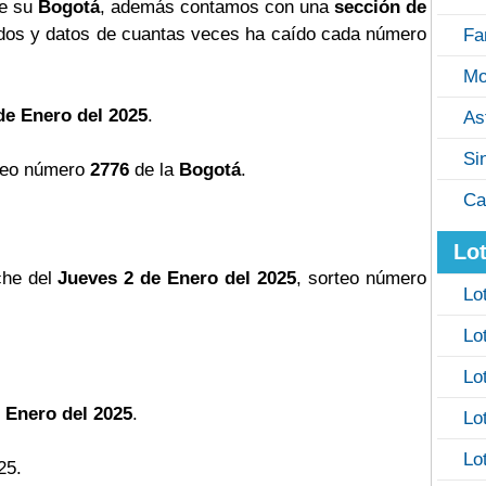
de su
Bogotá
, además contamos con una
sección de
os y datos de cuantas veces ha caído cada número
Fa
Mo
de Enero del 2025
.
As
Si
teo número
2776
de la
Bogotá
.
Ca
Lot
che del
Jueves 2 de Enero del 2025
, sorteo número
Lo
Lo
Lo
 Enero del 2025
.
Lo
Lo
25.