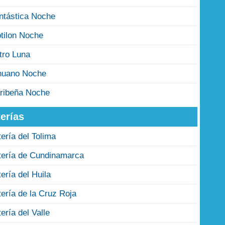
ntástica Noche
tilon Noche
tro Luna
nuano Noche
ribeña Noche
erías
tería del Tolima
tería de Cundinamarca
tería del Huila
tería de la Cruz Roja
tería del Valle