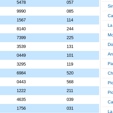
5478
057
Si
9990
085
Ca
1567
114
La
8140
244
Mo
7399
225
Do
3539
131
An
0449
101
Pa
3295
119
6984
520
Ch
0443
568
Pi
1222
211
Pi
4635
039
Ca
1756
031
La