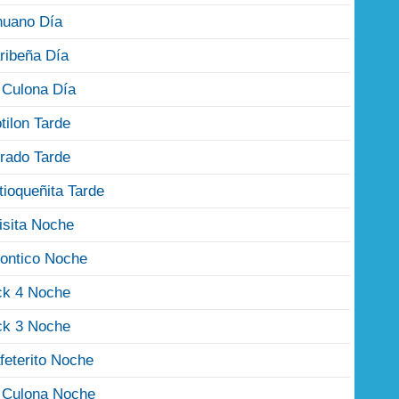
nuano Día
ribeña Día
 Culona Día
tilon Tarde
rado Tarde
tioqueñita Tarde
isita Noche
ontico Noche
ck 4 Noche
ck 3 Noche
feterito Noche
 Culona Noche