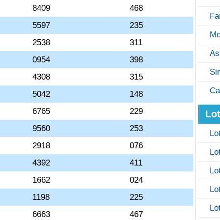
8409
468
Fa
5597
235
Mo
2538
311
As
0954
398
Si
4308
315
Ca
5042
148
6765
229
Lot
9560
253
Lo
2918
076
Lo
4392
411
Lo
1662
024
Lo
1198
225
Lo
6663
467