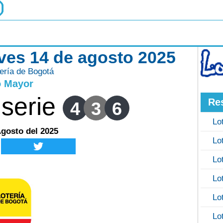
eves 14 de agosto 2025
ería de Bogotá
o Mayor
serie
Re
4
3
6
Lo
Agosto del 2025
Lo
Lo
Lo
Lo
Lo