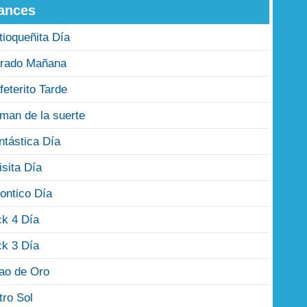
ances
tioqueñita Día
rado Mañana
feterito Tarde
man de la suerte
ntástica Día
isita Día
ontico Día
ck 4 Día
ck 3 Día
jao de Oro
tro Sol