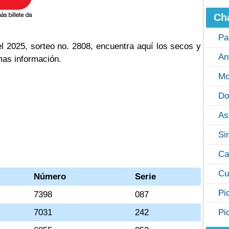
Ch
Pa
 2025, sorteo no. 2808, encuentra aquí los secos y
An
mas información.
Mo
Do
As
Si
Ca
Cu
Número
Serie
Pi
7398
087
7031
242
Pi