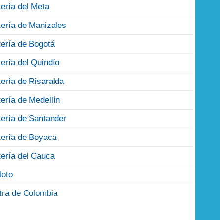
tería del Meta
tería de Manizales
tería de Bogotá
tería del Quindío
tería de Risaralda
tería de Medellín
tería de Santander
tería de Boyaca
tería del Cauca
loto
tra de Colombia