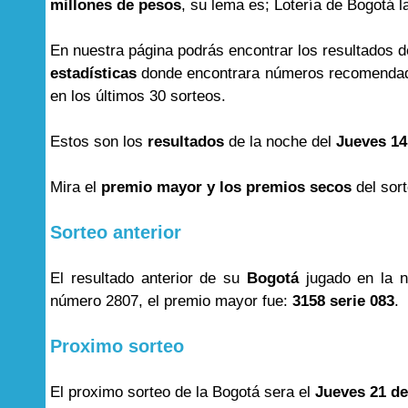
millones de pesos
, su lema es; Lotería de Bogotá l
En nuestra página podrás encontrar los resultados 
estadísticas
donde encontrara números recomendad
en los últimos 30 sorteos.
Estos son los
resultados
de la noche del
Jueves 14
Mira el
premio mayor y los premios secos
del sor
Sorteo anterior
El resultado anterior de su
Bogotá
jugado en la 
número 2807, el premio mayor fue:
3158 serie 083
.
Proximo sorteo
El proximo sorteo de la Bogotá sera el
Jueves 21 de