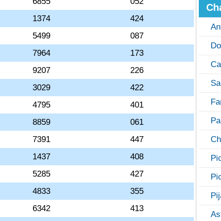
6855
052
Ch
1374
424
An
5499
087
Do
7964
173
Ca
9207
226
Sa
3029
422
Fa
4795
401
Pa
8859
061
7391
447
Ch
1437
408
Pi
5285
427
Pi
4833
355
Pi
6342
413
As