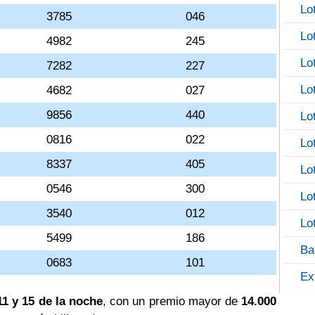
Lo
3785
046
Lo
4982
245
Lo
7282
227
Lo
4682
027
9856
440
Lo
0816
022
Lo
8337
405
Lo
0546
300
Lo
3540
012
Lo
5499
186
Ba
0683
101
Ex
11 y 15 de la noche
, con un premio mayor de
14.000